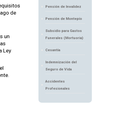
equisitos
Pensión de Invalidez
pago de
Pensión de Montepío
Subsidio para Gastos
as un
Funerales (Mortuoria)
tas
a Ley
Cesantía
Indemnización del
el
Seguro de Vida
ente.
Accidentes
Profesionales