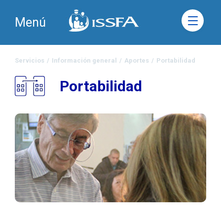
Menú
Servicios
/
Información general
/
Aportes
/
Portabilidad
Portabilidad