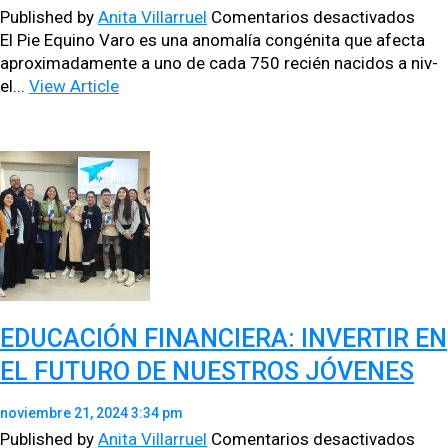
en
Published by
Anita Villarruel
Comentarios desactivados
CON
El Pie Equino Varo es una anom­alía con­géni­ta que afec­ta
SOB
aprox­i­mada­mente a uno de cada 750 recién naci­dos a niv­
EL
el...
View Article
PIE
EQU
VAR
CAM
INF
EN
EL
ISS
EDUCACIÓN FINANCIERA: INVERTIR EN
EL FUTURO DE NUESTROS JÓVENES
noviembre 21, 2024 3:34 pm
en
Published by
Anita Villarruel
Comentarios desactivados