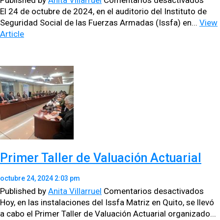
Published by
Anita Villarruel
Comentarios desactivados
POR
El 24 de octubre de 2024, en el audi­to­rio del Insti­tu­to de
UNA
Seguri­dad Social de las Fuerzas Armadas (Iss­fa) en...
View
SOC
Article
MÁ
JUS
Y
EQU
Primer Taller de Valuación Actuarial
octubre 24, 2024 2:03 pm
en
Published by
Anita Villarruel
Comentarios desactivados
Prim
Hoy, en las insta­la­ciones del Iss­fa Matriz en Quito, se llevó
Tall
a cabo el Primer Taller de Val­u­ación Actu­ar­i­al orga­ni­za­do...