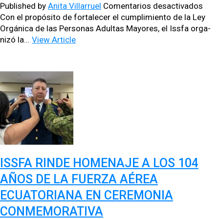
en
Published by
Anita Villarruel
Comentarios desactivados
Conf
Con el propósi­to de for­t­ale­cer el cumplim­ien­to de la Ley
sob
Orgáni­ca de las Per­sonas Adul­tas May­ores, el Iss­fa orga­
Der
nizó la...
View Article
y
Bene
para
las
Per
Adul
May
en
el
Issf
ISSFA RINDE HOMENAJE A LOS 104
AÑOS DE LA FUERZA AÉREA
ECUATORIANA EN CEREMONIA
CONMEMORATIVA