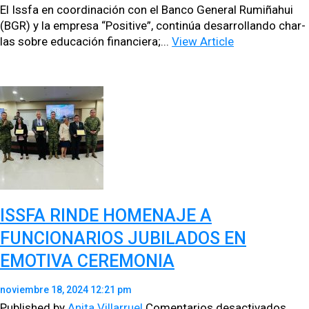
EDU
El Iss­fa en coor­di­nación con el Ban­co Gen­er­al Rumiñahui
FIN
(BGR) y la empre­sa “Pos­i­tive”, con­tinúa desar­rol­lan­do char­
INV
las sobre edu­cación financiera;...
View Article
EN
EL
FUT
DE
NUE
JÓV
ISSFA RINDE HOMENAJE A
FUNCIONARIOS JUBILADOS EN
EMOTIVA CEREMONIA
noviembre 18, 2024 12:21 pm
en
Published by
Anita Villarruel
Comentarios desactivados