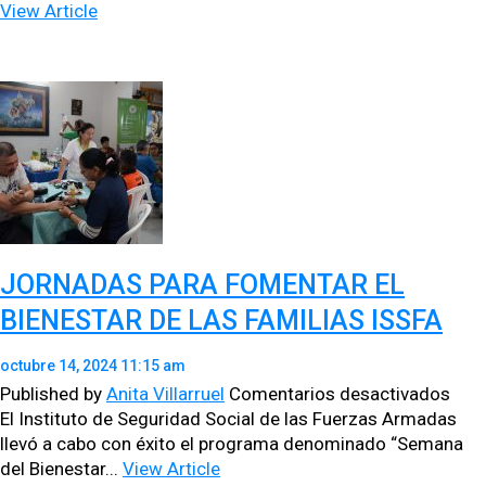
de
View Article
Valu
Actu
JORNADAS PARA FOMENTAR EL
BIENESTAR DE LAS FAMILIAS ISSFA
octubre 14, 2024 11:15 am
en
Published by
Anita Villarruel
Comentarios desactivados
JOR
El Insti­tu­to de Seguri­dad Social de las Fuerzas Armadas
PAR
llevó a cabo con éxi­to el pro­gra­ma denom­i­na­do “Sem­ana
FOM
del Bien­es­tar...
View Article