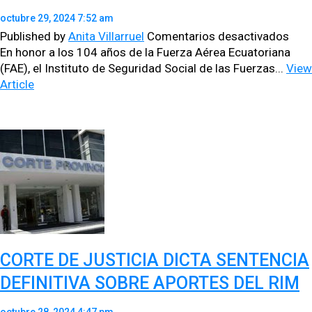
octubre 29, 2024 7:52 am
en
Published by
Anita Villarruel
Comentarios desactivados
ISS
En hon­or a los 104 años de la Fuerza Aérea Ecu­a­to­ri­ana
RIN
(FAE), el Insti­tu­to de Seguri­dad Social de las Fuerzas...
View
HOM
Article
A
LOS
104
AÑO
DE
LA
FUE
AÉR
ECU
EN
CORTE DE JUSTICIA DICTA SENTENCIA
CER
CON
DEFINITIVA SOBRE APORTES DEL RIM