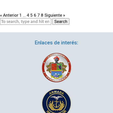
EL
BIE
DE
« Anterior
1
…
4
5
6
7
8
Siguiente »
LAS
Search
FAM
ISS
Enlaces de interés: