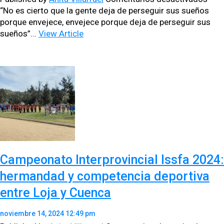
ISS
“No es cier­to que la gente deja de perseguir sus sueños
RIN
porque enve­jece, enve­jece porque deja de perseguir sus
HOM
sueños”...
View Article
A
FUN
JUB
EN
EMO
CER
Campeonato Interprovincial Issfa 2024:
hermandad y competencia deportiva
entre Loja y Cuenca
noviembre 14, 2024 12:49 pm