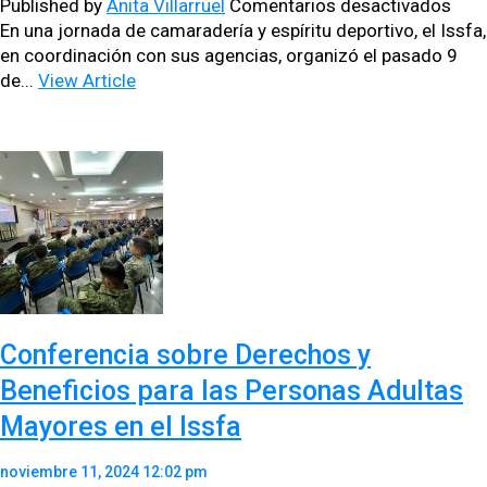
en
Published by
Anita Villarruel
Comentarios desactivados
Cam
En una jor­na­da de cama­radería y espíritu deporti­vo, el Iss­fa,
Inte
en coor­di­nación con sus agen­cias, orga­nizó el pasa­do 9
Issf
de...
View Article
202
her
y
com
depo
entr
Loja
y
Cue
Conferencia sobre Derechos y
Beneficios para las Personas Adultas
Mayores en el Issfa
noviembre 11, 2024 12:02 pm