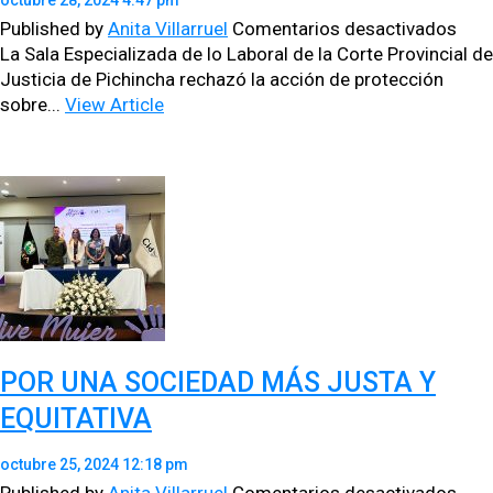
octubre 28, 2024 4:47 pm
en
Published by
Anita Villarruel
Comentarios desactivados
COR
La Sala Espe­cial­iza­da de lo Lab­o­ral de la Corte Provin­cial de
DE
Jus­ti­cia de Pich­in­cha rec­hazó la acción de pro­tec­ción
JUS
sobre...
View Article
DIC
SEN
DEF
SOB
APO
DEL
RIM
POR UNA SOCIEDAD MÁS JUSTA Y
EQUITATIVA
octubre 25, 2024 12:18 pm
en