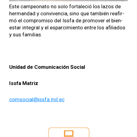
Este campe­ona­to no solo for­t­ale­ció los lazos de
her­man­dad y con­viven­cia, sino que tam­bién reafir­
mó el com­pro­miso del Iss­fa de pro­mover el bien­
es­tar inte­gral y el esparcimien­to entre los afil­i­a­dos
y sus famil­ias.
Unidad de Comu­ni­cación Social
Iss­fa Matriz
comsocial@issfa.mil.ec