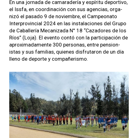
En una jor­na­da de cama­radería y espíritu deporti­vo,
el Iss­fa, en coor­di­nación con sus agen­cias, orga­
nizó el pasa­do 9 de noviem­bre, el Campe­ona­to
Inter­provin­cial 2024 en las insta­la­ciones del Grupo
de Caballería Mecan­iza­da N° 18 “Cazadores de los
Ríos” (Loja). El even­to con­tó con la par­tic­i­pación de
aprox­i­mada­mente 300 per­sonas, entre pen­sion­
istas y sus famil­ias, quienes dis­fru­taron de un día
lleno de deporte y com­pañeris­mo.