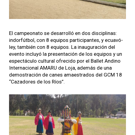
El campe­ona­to se desar­rol­ló en dos dis­ci­plinas:
indor­fút­bol, con 8 equipos par­tic­i­pantes, y ecuavó­
ley, tam­bién con 8 equipos. La inau­gu­ración del
even­to incluyó la pre­sentación de los equipos y un
espec­tácu­lo cul­tur­al ofre­ci­do por el Bal­let Andi­no
Inter­na­cional AMARU de Loja, además de una
demostración de canes amaestra­dos del GCM 18
“Cazadores de los Ríos”.