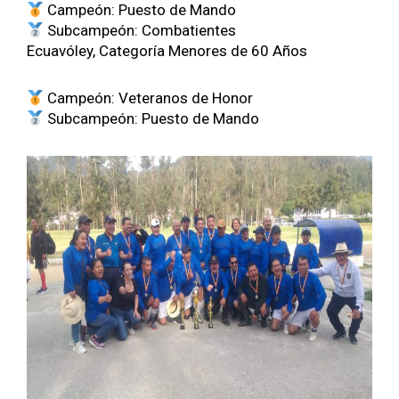
Campeón: Puesto de Man­do
Sub­cam­peón: Com­bat­ientes
Ecuavó­ley, Cat­e­goría Menores de 60 Años
Campeón: Vet­er­a­nos de Hon­or
Sub­cam­peón: Puesto de Man­do