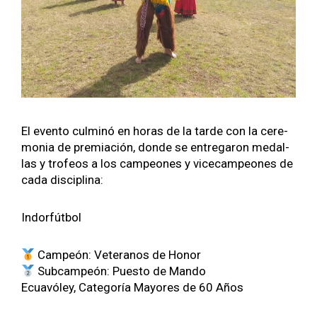
El even­to cul­minó en horas de la tarde con la cer­e­
mo­nia de pre­miación, donde se entre­garon medal­
las y tro­feos a los campe­ones y vice­cam­pe­ones de
cada dis­ci­plina:
Indor­fút­bol
Campeón: Vet­er­a­nos de Hon­or
Sub­cam­peón: Puesto de Man­do
Ecuavó­ley, Cat­e­goría May­ores de 60 Años