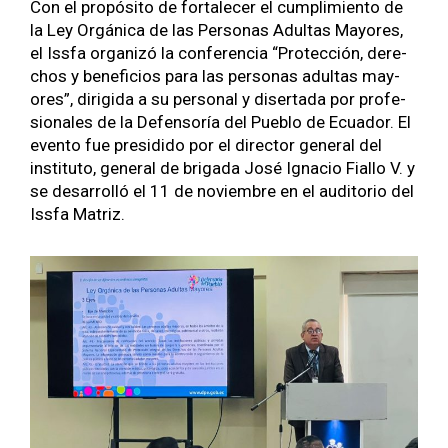
Con el propósi­to de for­t­ale­cer el cumplim­ien­to de
la Ley Orgáni­ca de las Per­sonas Adul­tas May­ores,
el Iss­fa orga­nizó la con­fer­en­cia “Pro­tec­ción, dere­
chos y ben­efi­cios para las per­sonas adul­tas may­
ores”, dirigi­da a su per­son­al y dis­er­ta­da por pro­fe­
sion­ales de la Defen­soría del Pueblo de Ecuador. El
even­to fue pre­si­di­do por el direc­tor gen­er­al del
insti­tu­to, gen­er­al de briga­da José Igna­cio Fial­lo V. y
se desar­rol­ló el 11 de noviem­bre en el audi­to­rio del
Iss­fa Matriz.