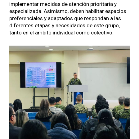
imple­men­tar medi­das de aten­ción pri­or­i­taria y
espe­cial­iza­da. Asimis­mo, deben habil­i­tar espa­cios
pref­er­en­ciales y adap­ta­dos que respon­dan a las
difer­entes eta­pas y necesi­dades de este grupo,
tan­to en el ámbito indi­vid­ual como colec­ti­vo.