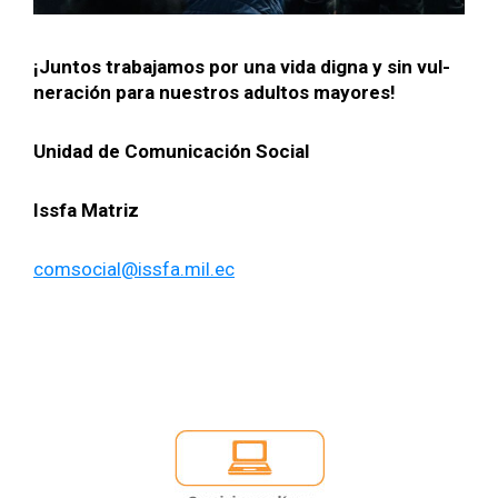
¡Jun­tos tra­ba­jamos por una vida digna y sin vul­
neración para nue­stros adul­tos may­ores!
Unidad de Comu­ni­cación Social
Iss­fa Matriz
comsocial@issfa.mil.ec