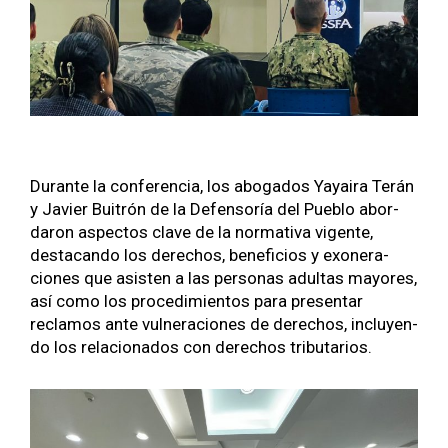
Durante la con­fer­en­cia, los abo­ga­dos Yayaira Terán
y Javier Buitrón de la Defen­soría del Pueblo abor­
daron aspec­tos clave de la nor­ma­ti­va vigente,
desta­can­do los dere­chos, ben­efi­cios y exon­era­
ciones que asis­ten a las per­sonas adul­tas may­ores,
así como los pro­ced­imien­tos para pre­sen­tar
reclam­os ante vul­nera­ciones de dere­chos, incluyen­
do los rela­ciona­dos con dere­chos trib­u­tar­ios.