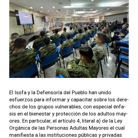
El Iss­fa y la Defen­soría del Pueblo han unido
esfuer­zos para infor­mar y capac­i­tar sobre los dere­
chos de los gru­pos vul­ner­a­bles, con espe­cial énfa­
sis en el bien­es­tar y pro­tec­ción de los adul­tos may­
ores. En par­tic­u­lar, el artícu­lo 4, lit­er­al a) de la Ley
Orgáni­ca de las Per­sonas Adul­tas May­ores el cual
man­i­fi­es­ta a las insti­tu­ciones públi­cas y pri­vadas