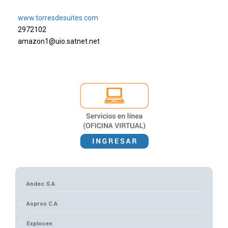
www.torresdesuites.com
2972102
amazon1@uio.satnet.net
Andec S.A
Aspros C.A
Explocen