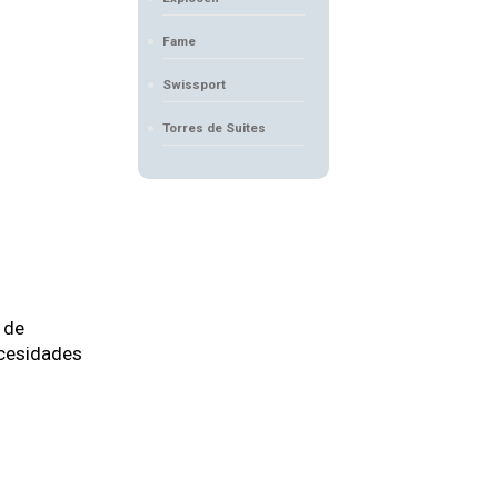
Fame
Swissport
Torres de Suites
 de
ecesidades