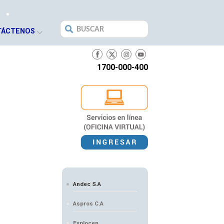
Search
TÁCTENOS
for:
1700-000-400
Andec S.A
Aspros C.A
Explocen