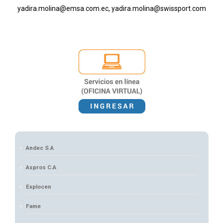
yadira.molina@emsa.com.ec, yadira.molina@swissport.com
Andec S.A
Aspros C.A
Explocen
Fame