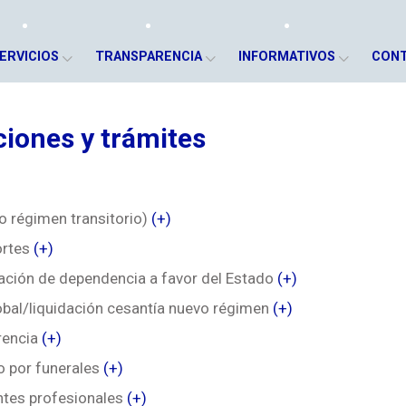
ERVICIOS
TRANSPARENCIA
INFORMATIVOS
CON
ciones y trámites
o régimen transitorio)
(+)
ortes
(+)
ación de dependencia a favor del Estado
(+)
bal/liquidación cesantía nuevo régimen
(+)
rencia
(+)
o por funerales
(+)
ntes profesionales
(+)