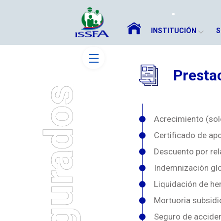
INSTITUCIÓN
S
Presta
Acrecimiento (sol
Certificado de ap
Descuento por rel
Indemnización glo
Liquidación de he
Mortuoria subsidi
Seguro de accide