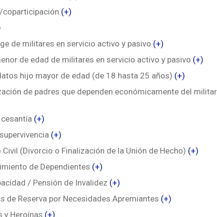
/coparticipación
(+)
)
e de militares en servicio activo y pasivo
(+)
enor de edad de militares en servicio activo y pasivo
(+)
datos hijo mayor de edad (de 18 hasta 25 años)
(+)
ización de padres que dependen económicamente del militar
y cesantía
(+)
 supervivencia
(+)
Civil (Divorcio o Finalización de la Unión de Hecho)
(+)
cimiento de Dependientes
(+)
acidad / Pensión de Invalidez
(+)
os de Reserva por Necesidades Apremiantes
(+)
s y Heroínas
(+)