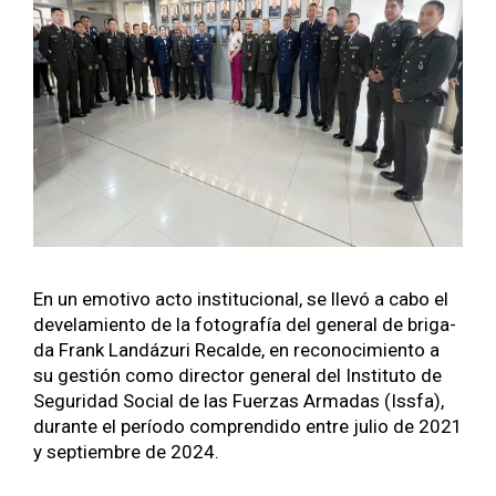
En un emo­ti­vo acto insti­tu­cional, se llevó a cabo el
deve­lamien­to de la fotografía del gen­er­al de briga­
da Frank Landázuri Recalde, en reconocimien­to a
su gestión como direc­tor gen­er­al del Insti­tu­to de
Seguri­dad Social de las Fuerzas Armadas (Iss­fa),
durante el perío­do com­pren­di­do entre julio de 2021
y sep­tiem­bre de 2024.