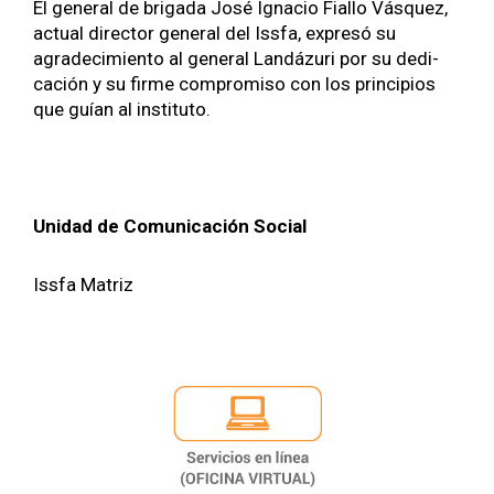
El gen­er­al de briga­da José Igna­cio Fial­lo Vásquez,
actu­al direc­tor gen­er­al del Iss­fa, expresó su
agradec­imien­to al gen­er­al Landázuri por su ded­i­
cación y su firme com­pro­miso con los prin­ci­p­ios
que guían al insti­tu­to.
Unidad de Comu­ni­cación Social
Iss­fa Matriz