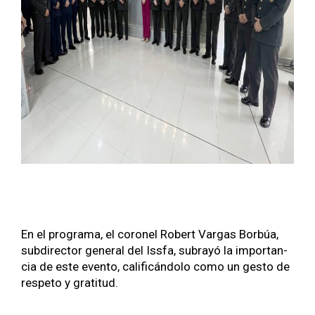
En el pro­gra­ma, el coro­nel Robert Var­gas Bor­búa,
sub­di­rec­tor gen­er­al del Iss­fa, sub­rayó la impor­tan­
cia de este even­to, cal­i­ficán­do­lo como un gesto de
respeto y grat­i­tud.