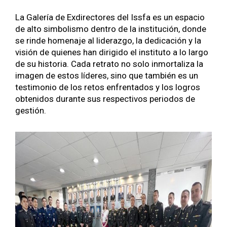
La Galería de Exdi­rec­tores del Iss­fa es un espa­cio
de alto sim­bolis­mo den­tro de la insti­tu­ción, donde
se rinde hom­e­na­je al lid­er­az­go, la ded­i­cación y la
visión de quienes han dirigi­do el insti­tu­to a lo largo
de su his­to­ria. Cada retra­to no solo inmor­tal­iza la
ima­gen de estos líderes, sino que tam­bién es un
tes­ti­mo­nio de los retos enfrenta­dos y los logros
obtenidos durante sus respec­tivos peri­o­dos de
gestión.