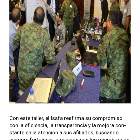
Con este taller, el Iss­fa reafir­ma su com­pro­miso
con la efi­cien­cia, la trans­paren­cia y la mejo­ra con­
stante en la aten­ción a sus afil­i­a­dos, bus­can­do
siem­pre for­t­ale­cer la relación con los miem­bros de