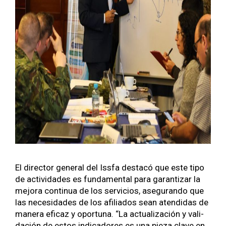
El direc­tor gen­er­al del Iss­fa destacó que este tipo
de activi­dades es fun­da­men­tal para garan­ti­zar la
mejo­ra con­tin­ua de los ser­vi­cios, ase­gu­ran­do que
las necesi­dades de los afil­i­a­dos sean aten­di­das de
man­era efi­caz y opor­tu­na. “La actu­al­ización y val­i­
dación de estos indi­cadores es una pieza clave en