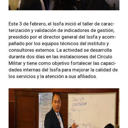
Este 3 de febrero, el Iss­fa ini­ció el taller de car­ac­
ter­i­zación y val­i­dación de indi­cadores de gestión,
pre­si­di­do por el direc­tor gen­er­al del Iss­fa y acom­
paña­do por los equipos téc­ni­cos del insti­tu­to y
con­sul­tores exter­nos. La activi­dad se desar­rol­la
durante dos días en las insta­la­ciones del Cír­cu­lo
Mil­i­tar y tiene como obje­ti­vo for­t­ale­cer las capaci­
dades inter­nas del Iss­fa para mejo­rar la cal­i­dad de
los ser­vi­cios y la aten­ción a sus afil­i­a­dos.