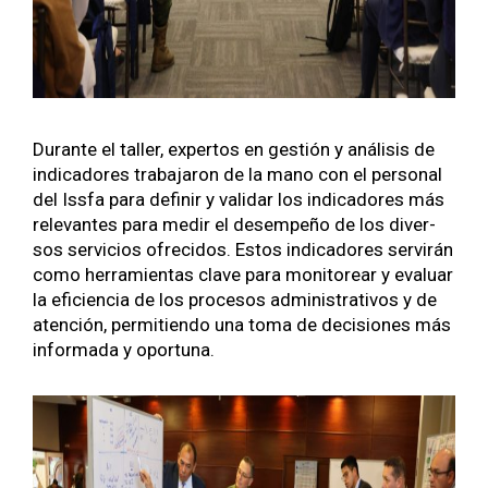
Durante el taller, exper­tos en gestión y análi­sis de
indi­cadores tra­ba­jaron de la mano con el per­son­al
del Iss­fa para definir y val­i­dar los indi­cadores más
rel­e­vantes para medir el desem­peño de los diver­
sos ser­vi­cios ofre­ci­dos. Estos indi­cadores servirán
como her­ramien­tas clave para mon­i­tore­ar y eval­u­ar
la efi­cien­cia de los pro­ce­sos admin­is­tra­tivos y de
aten­ción, per­mi­tien­do una toma de deci­siones más
infor­ma­da y opor­tu­na.