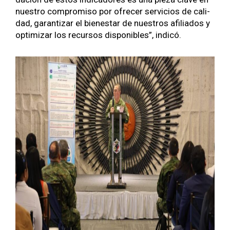
nue­stro com­pro­miso por ofre­cer ser­vi­cios de cal­i­
dad, garan­ti­zar el bien­es­tar de nue­stros afil­i­a­dos y
opti­mizar los recur­sos disponibles”, indicó.