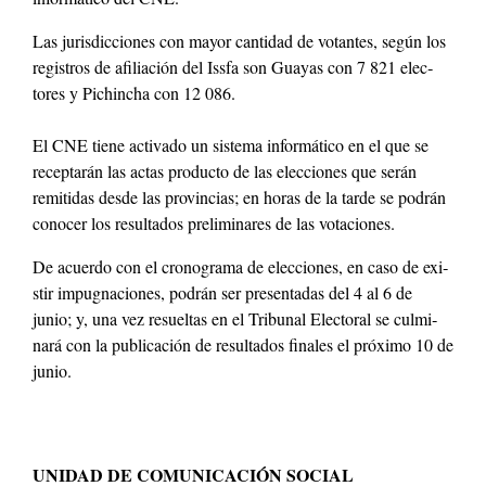
Las juris­dic­ciones con may­or can­ti­dad de votantes, según los
reg­istros de afil­iación del Iss­fa son Guayas con 7 821 elec­
tores y Pich­in­cha con 12 086.
El CNE tiene acti­va­do un sis­tema infor­máti­co en el que se
recep­tarán las actas pro­duc­to de las elec­ciones que serán
remi­ti­das des­de las provin­cias; en horas de la tarde se podrán
cono­cer los resul­ta­dos pre­lim­inares de las vota­ciones.
De acuer­do con el crono­gra­ma de elec­ciones, en caso de exi­
s­tir impu­gna­ciones, podrán ser pre­sen­tadas del 4 al 6 de
junio; y, una vez resueltas en el Tri­bunal Elec­toral se cul­mi­
nará con la pub­li­cación de resul­ta­dos finales el próx­i­mo 10 de
junio.
UNIDAD DE COMUNICACIÓN SOCIAL