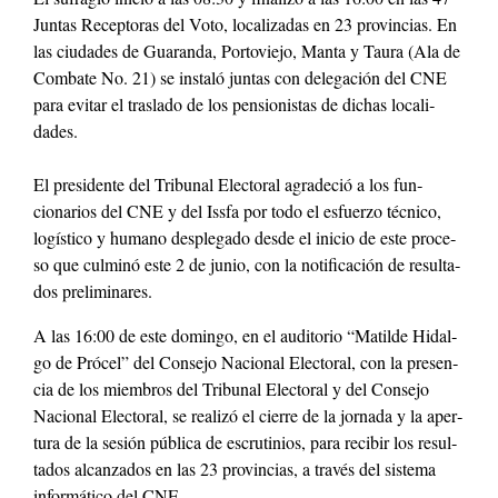
Jun­tas Recep­toras del Voto, local­izadas en 23 provin­cias. En
las ciu­dades de Guaran­da, Por­toviejo, Man­ta y Tau­ra (Ala de
Com­bate No. 21) se instaló jun­tas con del­e­gación del CNE
para evi­tar el trasla­do de los pen­sion­istas de dichas local­i­
dades.
El pres­i­dente del Tri­bunal Elec­toral agrade­ció a los fun­
cionar­ios del CNE y del Iss­fa por todo el esfuer­zo téc­ni­co,
logís­ti­co y humano desple­ga­do des­de el ini­cio de este pro­ce­
so que cul­minó este 2 de junio, con la noti­fi­cación de resul­ta­
dos pre­lim­inares.
A las 16:00 de este domin­go, en el audi­to­rio “Matilde Hidal­
go de Pró­cel” del Con­se­jo Nacional Elec­toral, con la pres­en­
cia de los miem­bros del Tri­bunal Elec­toral y del Con­se­jo
Nacional Elec­toral, se real­izó el cierre de la jor­na­da y la aper­
tu­ra de la sesión públi­ca de escru­ti­n­ios, para recibir los resul­
ta­dos alcan­za­dos en las 23 provin­cias, a través del sis­tema
infor­máti­co del CNE.