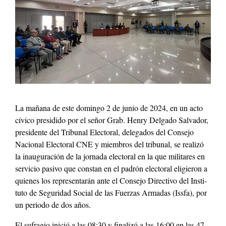
La mañana de este domin­go 2 de junio de 2024, en un acto
cívi­co pre­si­di­do por el señor Grab. Hen­ry Del­ga­do Sal­vador,
pres­i­dente del Tri­bunal Elec­toral, del­e­ga­dos del Con­se­jo
Nacional Elec­toral CNE y miem­bros del tri­bunal, se real­izó
la inau­gu­ración de la jor­na­da elec­toral en la que mil­itares en
ser­vi­cio pasi­vo que con­stan en el padrón elec­toral eligieron a
quienes los rep­re­sen­tarán ante el Con­se­jo Direc­ti­vo del Insti­
tu­to de Seguri­dad Social de las Fuerzas Armadas (Iss­fa), por
un peri­o­do de dos años.
El sufra­gio ini­ció a las 08:30 y final­izó a las 16:00 en las 47