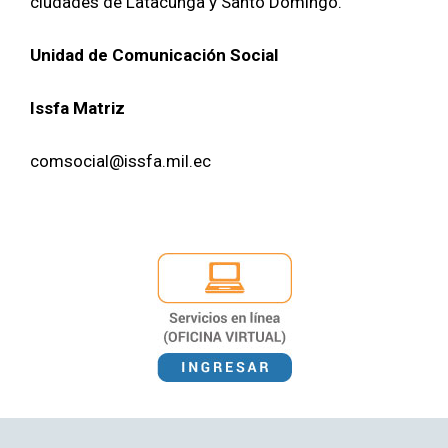
ciu­dades de Lat­a­cun­ga y San­to Domin­go.
Unidad de Comu­ni­cación Social
Iss­fa Matriz
comsocial@issfa.mil.ec