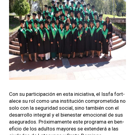
Con su par­tic­i­pación en esta ini­cia­ti­va, el Iss­fa for­t­
alece su rol como una insti­tu­ción com­pro­meti­da no
solo con la seguri­dad social, sino tam­bién con el
desar­rol­lo inte­gral y el bien­es­tar emo­cional de sus
ase­gu­ra­dos. Próx­i­ma­mente este pro­gra­ma en ben­
efi­cio de los adul­tos may­ores se exten­derá a las