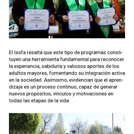
El Iss­fa resalta que este tipo de pro­gra­mas con­sti­
tuyen una her­ramien­ta fun­da­men­tal para recono­cer
la expe­ri­en­cia, sabiduría y valiosos aportes de los
adul­tos may­ores, fomen­tan­do su inte­gración acti­va
en la sociedad. Asimis­mo, evi­den­cian que el apren­
diza­je es un pro­ce­so con­tin­uo, capaz de gener­ar
nuevos propósi­tos, vín­cu­los y moti­va­ciones en
todas las eta­pas de la vida.