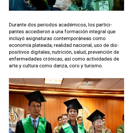
Durante dos peri­o­dos académi­cos, los par­tic­i­
pantes accedieron a una for­ma­ción inte­gral que
incluyó asig­nat­uras con­tem­poráneas como
economía platea­da, real­i­dad nacional, uso de dis­
pos­i­tivos dig­i­tales, nutri­ción, salud, pre­ven­ción de
enfer­medades cróni­cas, así como activi­dades de
arte y cul­tura como dan­za, coro y tur­is­mo.