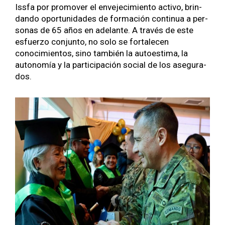
Iss­fa por pro­mover el enve­jec­imien­to acti­vo, brin­
dan­do opor­tu­nidades de for­ma­ción con­tin­ua a per­
sonas de 65 años en ade­lante. A través de este
esfuer­zo con­jun­to, no solo se for­t­ale­cen
conocimien­tos, sino tam­bién la autoes­ti­ma, la
autonomía y la par­tic­i­pación social de los ase­gu­ra­
dos.