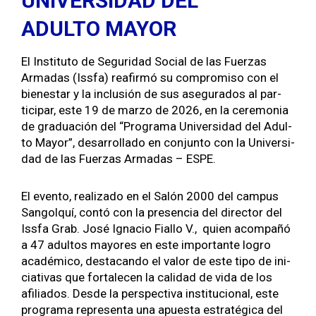
UNIVERSIDAD DEL
ADULTO MAYOR
El Insti­tu­to de Seguri­dad Social de las Fuerzas
Armadas (Iss­fa) reafir­mó su com­pro­miso con el
bien­es­tar y la inclusión de sus ase­gu­ra­dos al par­
tic­i­par, este 19 de mar­zo de 2026, en la cer­e­mo­nia
de grad­uación del “Pro­gra­ma Uni­ver­si­dad del Adul­
to May­or”, desar­rol­la­do en con­jun­to con la Uni­ver­si­
dad de las Fuerzas Armadas – ESPE.
El even­to, real­iza­do en el Salón 2000 del cam­pus
San­golquí, con­tó con la pres­en­cia del direc­tor del
Iss­fa Grab. José Igna­cio Fial­lo V., quien acom­pañó
a 47 adul­tos may­ores en este impor­tante logro
académi­co, desta­can­do el val­or de este tipo de ini­
cia­ti­vas que for­t­ale­cen la cal­i­dad de vida de los
afil­i­a­dos. Des­de la per­spec­ti­va insti­tu­cional, este
pro­gra­ma rep­re­sen­ta una apues­ta estratég­i­ca del