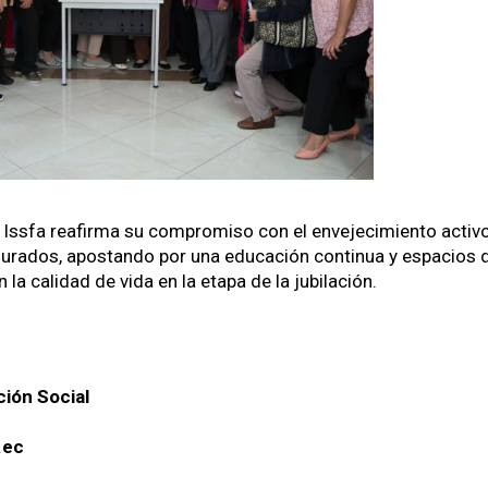
Iss­fa reafir­ma su com­pro­miso con el enve­jec­imien­to acti­vo
­ra­dos, apo­s­tan­do por una edu­cación con­tin­ua y espa­cios de
 la cal­i­dad de vida en la eta­pa de la jubi­lación.
ción Social
.ec