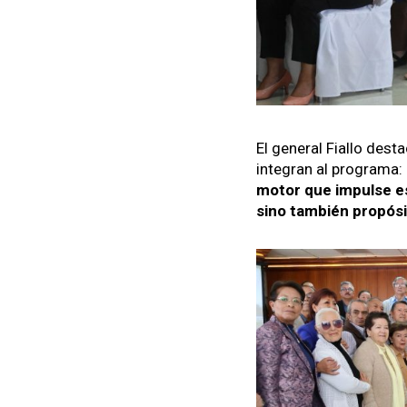
El gen­er­al Fial­lo desta
inte­gran al pro­gra­ma: 
motor que impulse est
sino tam­bién propósi­