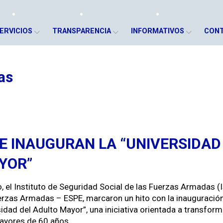
ERVICIOS
TRANSPARENCIA
INFORMATIVOS
CON
as
PE INAUGURAN LA “UNIVERSIDAD
YOR”
el Insti­tu­to de Seguri­dad Social de las Fuerzas Armadas (Is
uerzas Armadas – ESPE, mar­caron un hito con la inau­gu­ración 
i­dad del Adul­to May­or”, una ini­cia­ti­va ori­en­ta­da a trans­for­
may­ores de 60 años.