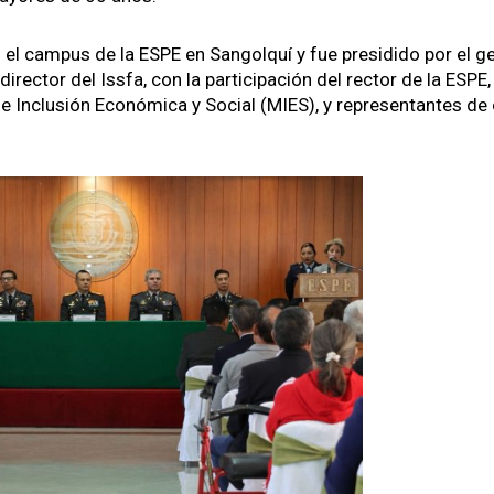
n el cam­pus de la ESPE en San­golquí y fue pre­si­di­do por el gen
 direc­tor del Iss­fa, con la par­tic­i­pación del rec­tor de la ESPE,
 de Inclusión Económi­ca y Social (MIES), y rep­re­sen­tantes de