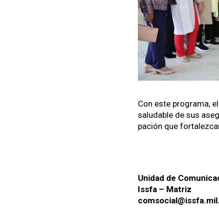
Con este pro­gra­ma, el 
salud­able de sus ase­gu
pación que for­t­alez­can
Unidad de Comu­ni­ca
Iss­fa – Matriz
comsocial@issfa.mil