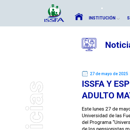
INSTITUCIÓN
S
Notici
27 de mayo de 2025
ISSFA Y ES
ADULTO MA
Este lunes 27 de mayo, 
Uni­ver­si­dad de las F
del Pro­gra­ma “Uni­ver­s
de los pen­sion­istas 