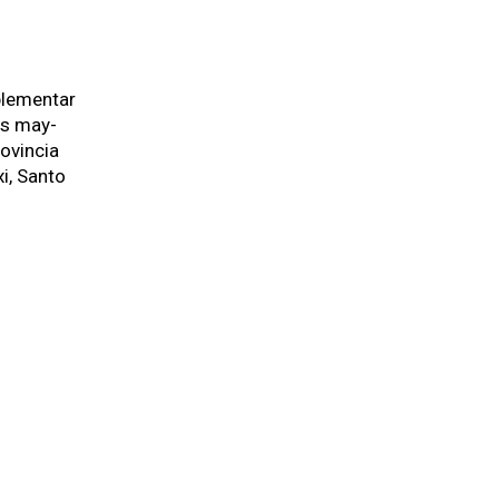
ple­men­tar
tos may­
rovin­cia
i, San­to