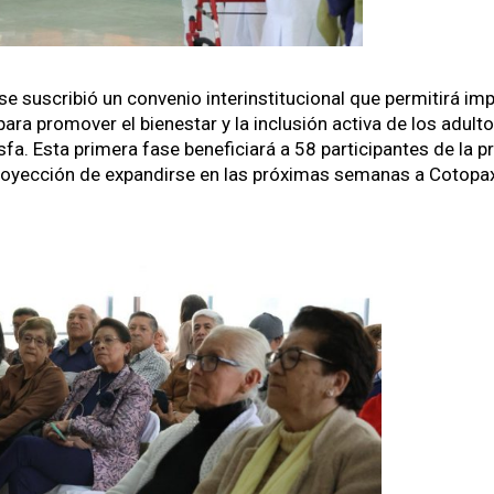
se suscribió un con­ve­nio interin­sti­tu­cional que per­mi­tirá im
para pro­mover el bien­es­tar y la inclusión acti­va de los adul­
­fa. Esta primera fase ben­e­fi­cia­rá a 58 par­tic­i­pantes de la p
proyec­ción de expandirse en las próx­i­mas sem­anas a Cotopax