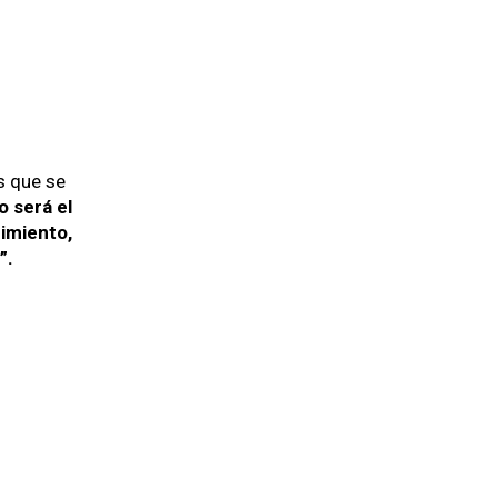
tas que se
mo será el
imien­to,
”.