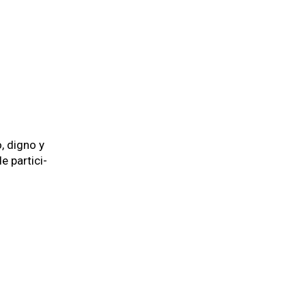
, dig­no y
 par­tic­i­