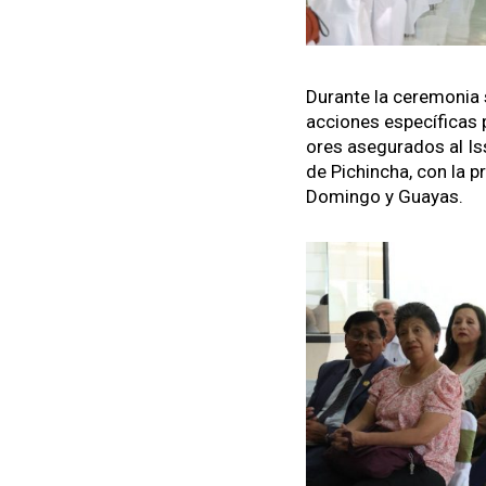
Durante la cer­e­mo­nia 
acciones especí­fi­cas 
ores ase­gu­ra­dos al Iss
de Pich­in­cha, con la 
Domin­go y Guayas.