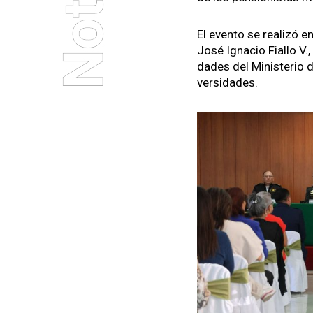
El even­to se real­izó e
José Igna­cio Fial­lo V.,
dades del Min­is­te­rio
ver­si­dades.