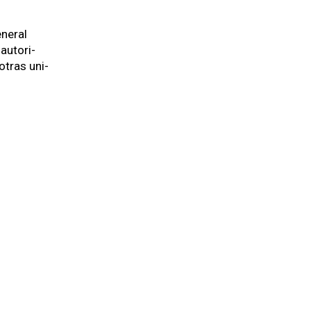
­er­al
 autori­
 otras uni­