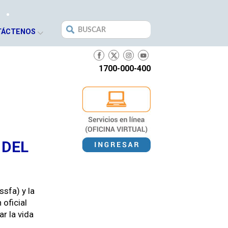
Search
TÁCTENOS
for:
1700-000-400
 DEL
s­fa) y la
ofi­cial
mar la vida