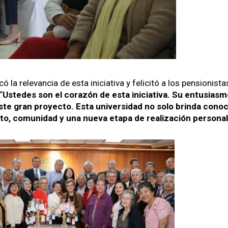
có la rel­e­van­cia de esta ini­cia­ti­va y felic­itó a los pen­sion­is
“
Ust­edes son el corazón de esta ini­cia­ti­va. Su entu­si­as­
e gran proyec­to. Esta uni­ver­si­dad no solo brin­da conoc
to, comu­nidad y una nue­va eta­pa de real­ización per­son­al