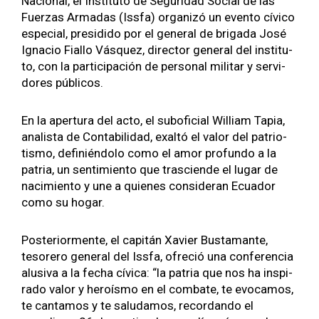
Nacional, el Insti­tu­to de Seguri­dad Social de las
Fuerzas Armadas (Iss­fa) orga­nizó un even­to cívi­co
espe­cial, pre­si­di­do por el gen­er­al de briga­da José
Igna­cio Fial­lo Vásquez, direc­tor gen­er­al del insti­tu­
to, con la par­tic­i­pación de per­son­al mil­i­tar y servi­
dores públi­cos.
En la aper­tu­ra del acto, el sub­o­fi­cial William Tapia,
anal­ista de Con­tabil­i­dad, exaltó el val­or del patri­o­
tismo, definién­do­lo como el amor pro­fun­do a la
patria, un sen­timien­to que tra­sciende el lugar de
nacimien­to y une a quienes con­sid­er­an Ecuador
como su hog­ar.
Pos­te­ri­or­mente, el capitán Xavier Bus­ta­mante,
tesorero gen­er­al del Iss­fa, ofre­ció una con­fer­en­cia
alu­si­va a la fecha cívi­ca:
“la patria que nos ha inspi­
ra­do val­or y heroís­mo en el com­bate, te evo­camos,
te can­ta­mos y te salu­damos, recor­dan­do el