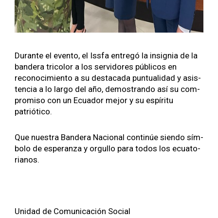
Durante el even­to, el Iss­fa entregó la insignia de la
ban­dera tri­col­or a los servi­dores públi­cos en
reconocimien­to a su desta­ca­da pun­tu­al­i­dad y asis­
ten­cia a lo largo del año, demostran­do así su com­
pro­miso con un Ecuador mejor y su espíritu
patrióti­co.
Que nues­tra Ban­dera Nacional con­tinúe sien­do sím­
bo­lo de esper­an­za y orgul­lo para todos los ecu­a­to­
ri­anos.
Unidad de Comu­ni­cación Social