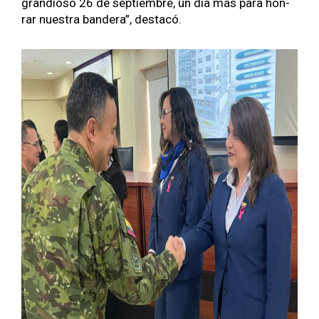
grandioso 26 de sep­tiem­bre, un día más para hon­
rar nues­tra ban­dera”,
destacó
.