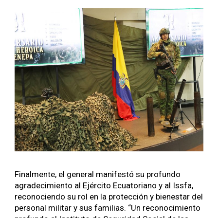
Final­mente, el gen­er­al man­i­festó su pro­fun­do
agradec­imien­to al Ejérci­to Ecu­a­to­ri­ano y al Iss­fa,
recono­cien­do su rol en la pro­tec­ción y bien­es­tar del
per­son­al mil­i­tar y sus famil­ias. “Un reconocimien­to