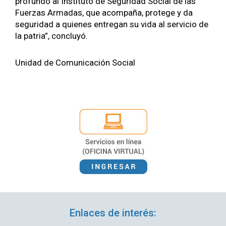
pro­fun­do al Insti­tu­to de Seguri­dad Social de las
Fuerzas Armadas, que acom­paña, pro­tege y da
seguri­dad a quienes entre­gan su vida al ser­vi­cio de
la patria”, con­cluyó.
Unidad de Comu­ni­cación Social
Enlaces de interés: