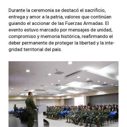
Durante la cer­e­mo­nia se destacó el sac­ri­fi­cio,
entre­ga y amor a la patria, val­ores que con­tinúan
guian­do el accionar de las Fuerzas Armadas. El
even­to estu­vo mar­ca­do por men­sajes de unidad,
com­pro­miso y memo­ria históri­ca, reafir­man­do el
deber per­ma­nente de pro­te­ger la lib­er­tad y la inte­
gri­dad ter­ri­to­r­i­al del país.