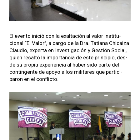
El even­to ini­ció con la exaltación al val­or insti­tu­
cional “El Val­or”, a car­go de la Dra. Tatiana Chi­caiza
Clau­dio, exper­ta en Inves­ti­gación y Gestión Social,
quien resaltó la impor­tan­cia de este prin­ci­pio, des­
de su propia expe­ri­en­cia al haber sido parte del
con­tin­gente de apoyo a los mil­itares que par­tic­i­
paron en el con­flic­to.