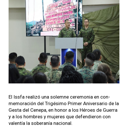
El Iss­fa real­izó una solemne cer­e­mo­nia en con­
mem­o­ración del Trigési­mo Primer Aniver­sario de la
Ges­ta del Cenepa, en hon­or a los Héroes de Guer­ra
y a los hom­bres y mujeres que defendieron con
valen­tía la sober­anía nacional.