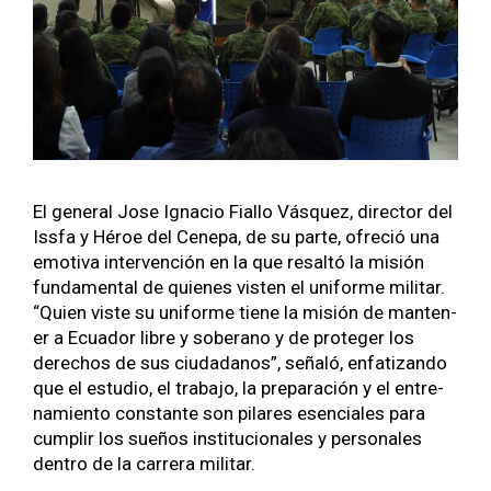
El gen­er­al Jose Igna­cio Fial­lo Vásquez, direc­tor del
Iss­fa y Héroe del Cenepa, de su parte, ofre­ció una
emo­ti­va inter­ven­ción en la que resaltó la mis­ión
fun­da­men­tal de quienes vis­ten el uni­forme mil­i­tar.
“Quien viste su uni­forme tiene la mis­ión de man­ten­
er a Ecuador libre y sober­a­no y de pro­te­ger los
dere­chos de sus ciu­dadanos”, señaló, enfa­ti­zan­do
que el estu­dio, el tra­ba­jo, la preparación y el entre­
namien­to con­stante son pilares esen­ciales para
cumplir los sueños insti­tu­cionales y per­son­ales
den­tro de la car­rera mil­i­tar.