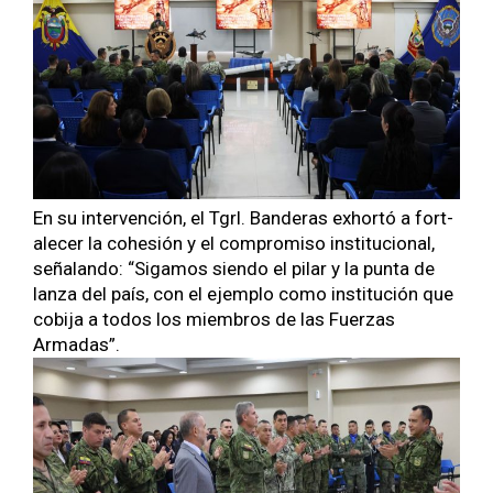
En su inter­ven­ción, el Tgrl. Ban­deras exhortó a for­t­
ale­cer la cohe­sión y el com­pro­miso insti­tu­cional,
seña­lan­do: “Sig­amos sien­do el pilar y la pun­ta de
lan­za del país, con el ejem­p­lo como insti­tu­ción que
cobi­ja a todos los miem­bros de las Fuerzas
Armadas”.