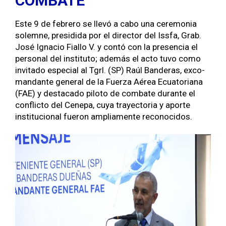
COMBATE
Este 9 de febrero se llevó a cabo una cer­e­mo­nia
solemne, pre­si­di­da por el direc­tor del Iss­fa, Grab.
José Igna­cio Fial­lo V. y con­tó con la pres­en­cia el
per­son­al del insti­tu­to; además el acto tuvo como
invi­ta­do espe­cial al Tgrl. (SP) Raúl Ban­deras, exco­
man­dante gen­er­al de la Fuerza Aérea Ecu­a­to­ri­ana
(FAE) y desta­ca­do pilo­to de com­bate durante el
con­flic­to del Cenepa, cuya trayec­to­ria y aporte
insti­tu­cional fueron ampli­a­mente recono­ci­dos.