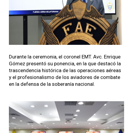
Durante la cer­e­mo­nia, el coro­nel EMT. Avc. Enrique
Gómez pre­sen­tó su ponen­cia, en la que destacó la
trascen­den­cia históri­ca de las opera­ciones aéreas
y el pro­fe­sion­al­is­mo de los avi­adores de com­bate
en la defen­sa de la sober­anía nacional.