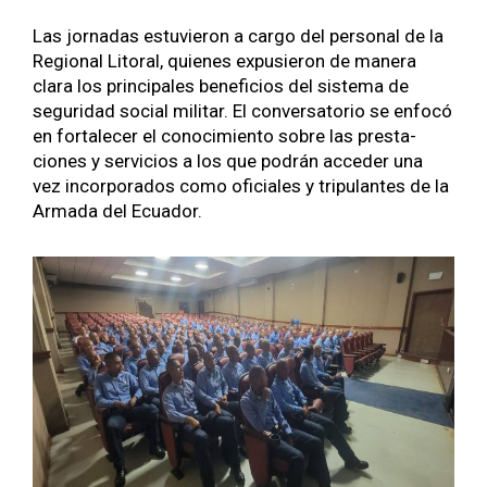
Las jor­nadas estu­vieron a car­go del per­son­al de la
Region­al Litoral, quienes expusieron de man­era
clara los prin­ci­pales ben­efi­cios del sis­tema de
seguri­dad social mil­i­tar. El con­ver­sato­rio se enfocó
en for­t­ale­cer el conocimien­to sobre las presta­
ciones y ser­vi­cios a los que podrán acced­er una
vez incor­po­ra­dos como ofi­ciales y trip­u­lantes de la
Arma­da del Ecuador.