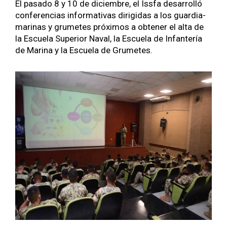
El pasa­do 8 y 10 de diciem­bre, el Iss­fa desar­rol­ló
con­fer­en­cias infor­ma­ti­vas dirigi­das a los guardia­
mari­nas y grumetes próx­i­mos a obten­er el alta de
la Escuela Supe­ri­or Naval, la Escuela de Infan­tería
de Mari­na y la Escuela de Grumetes.