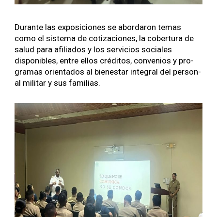
Durante las exposi­ciones se abor­daron temas
como el sis­tema de coti­za­ciones, la cober­tu­ra de
salud para afil­i­a­dos y los ser­vi­cios sociales
disponibles, entre ellos crédi­tos, con­ve­nios y pro­
gra­mas ori­en­ta­dos al bien­es­tar inte­gral del per­son­
al mil­i­tar y sus famil­ias.