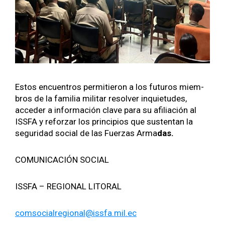
Estos encuen­tros per­mi­tieron a los futur­os miem­
bros de la famil­ia mil­i­tar resolver inqui­etudes,
acced­er a infor­ma­ción clave para su afil­iación al
ISSFA y reforzar los prin­ci­p­ios que sus­ten­tan la
seguri­dad social de las Fuerzas Arma
das.
COMUNICACIÓN SOCIAL
ISSFA – REGIONAL LITORAL
comsocialregional@issfa.mil.ec