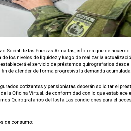
ri­dad Social de las Fuerzas Armadas, infor­ma que de acuer­do
a de los nive­les de liq­uidez y luego de realizar la actu­al­izaci
estable­cerá el ser­vi­cio de prés­ta­mos quirogra­far­ios des­de 
fin de aten­der de for­ma pro­gre­si­va la deman­da acu­mu­la­da
­gu­ra­dos coti­zantes y pen­sion­istas deberán solic­i­tar el prés
de la Ofic­i­na Vir­tu­al, de con­formi­dad con lo que establece e
­mos Quirogra­far­ios del Issfa.Las condi­ciones para el acce­
ios de con­sumo: