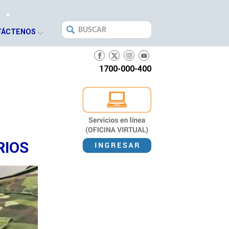
Search
TÁCTENOS
for:
1700-000-400
RIOS