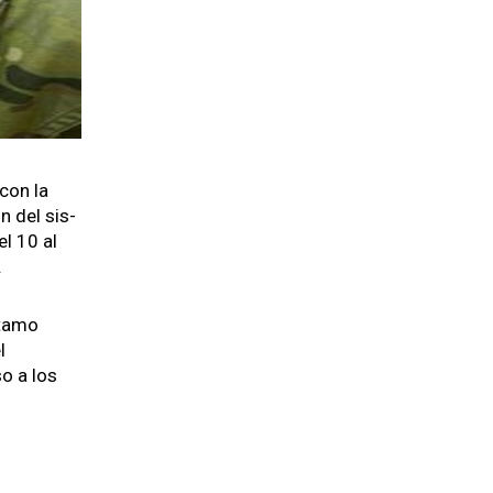
 con la
ón del sis­
el 10 al
.
­ta­mo
l
so a los