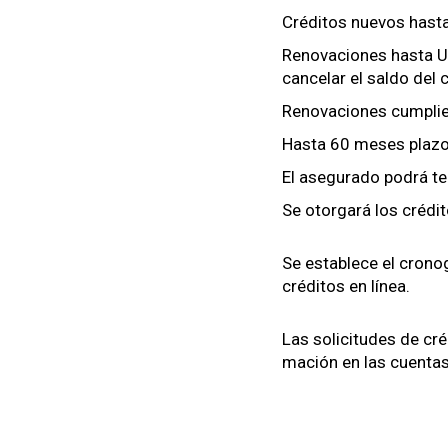
Crédi­tos nuevos has­
Ren­o­va­ciones has­ta
can­ce­lar el sal­do del 
Ren­o­va­ciones cumplien
Has­ta 60 meses pla­zo
El ase­gu­ra­do podrá t
Se otor­gará los crédi
Se establece el crono­g
crédi­tos en línea.
Las solic­i­tudes de cré
ma­ción en las cuen­tas 