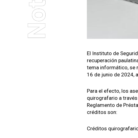
El Insti­tu­to de Segu
recu­peración pau­lati­n
tema infor­máti­co, se r
16 de junio de 2024, a 
Para el efec­to, los ase
quirogra­fario a través 
Reglamen­to de Prés­ta
crédi­tos son:
Crédi­tos quirogra­far­