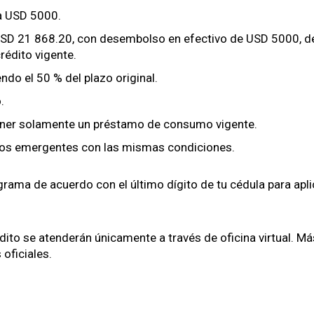
ta USD 5000.
 USD 21 868.20, con desem­bol­so en efec­ti­vo de USD 5000, 
crédi­to vigente.
­do el 50 % del pla­zo orig­i­nal.
.
en­er sola­mente un prés­ta­mo de con­sumo vigente.
­tos emer­gentes con las mis­mas condi­ciones.
ra­ma de acuer­do con el últi­mo dígi­to de tu cédu­la para apli
di­to se aten­derán úni­ca­mente a través de ofic­i­na vir­tu­al. Má
ofi­ciales.