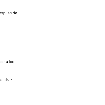
después de
car a los
s infor­