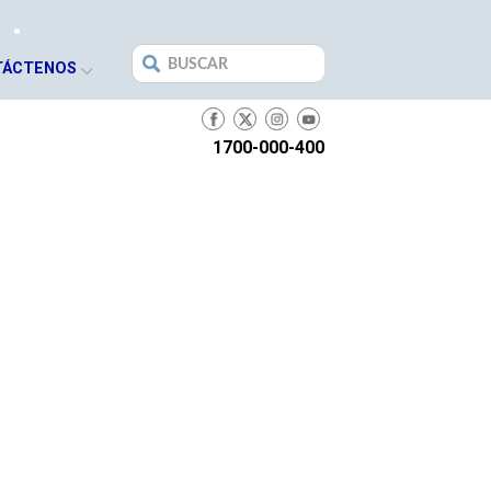
Search
TÁCTENOS
for:
1700-000-400