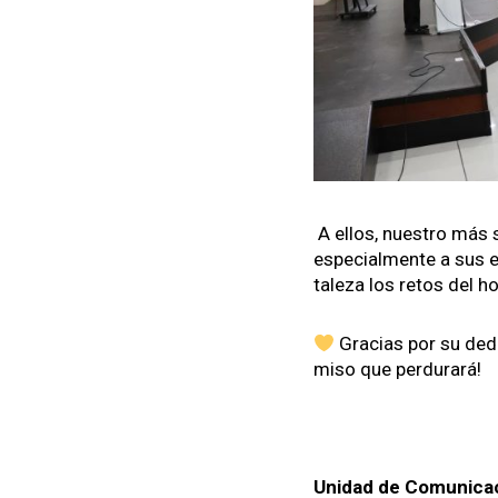
A ellos, nue­stro más s
espe­cial­mente a sus 
t­aleza los retos del 
Gra­cias por su ded­
miso que per­du­rará!
Unidad de Comu­ni­ca