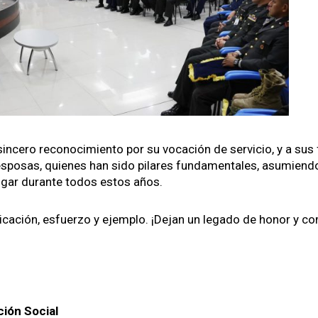
in­cero reconocimien­to por su vocación de ser­vi­cio, y a sus f
esposas, quienes han sido pilares fun­da­men­tales, asum­ien­d
hog­ar durante todos estos años.
i­cación, esfuer­zo y ejem­p­lo. ¡Dejan un lega­do de hon­or y c
ción Social