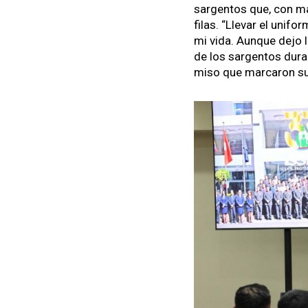
sar­gen­tos que, con má
filas.
“Lle­var el uni­f
mi vida. Aunque dejo la 
de los sar­gen­tos duran
miso que mar­caron su 