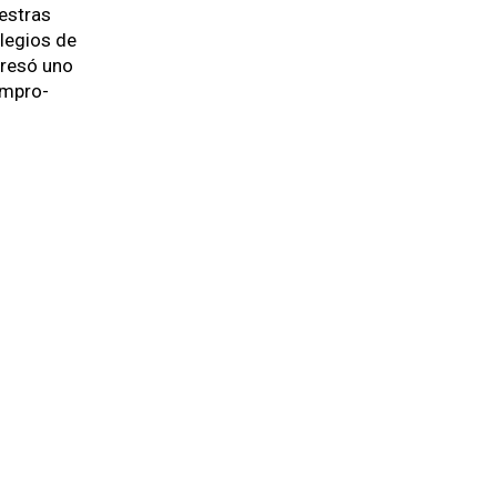
es­tras
le­gios de
resó uno
om­pro­