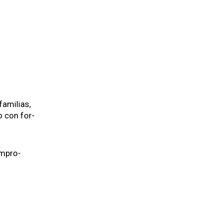
amil­ias,
o con for­
om­pro­