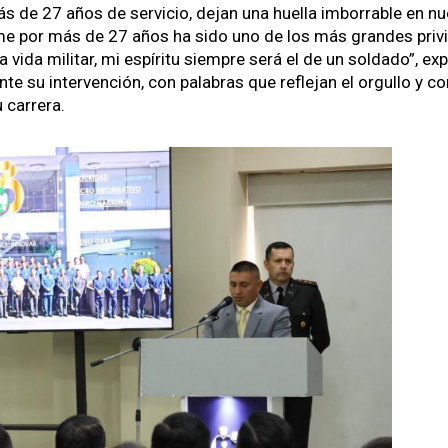
s de 27 años de ser­vi­cio, dejan una huel­la imborrable en nu
orme por más de 27 años ha sido uno de los más grandes priv­i­
vida mil­i­tar, mi espíritu siem­pre será el de un sol­da­do”,
exp
te su inter­ven­ción, con pal­abras que refle­jan el orgul­lo y c
car­rera.