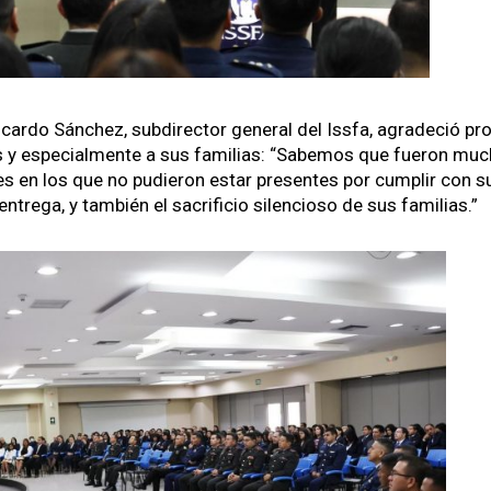
icar­do Sánchez, sub­di­rec­tor gen­er­al del Iss­fa, agrade­ció pro
 y espe­cial­mente a sus famil­ias:
“Sabe­mos que fueron muc
s en los que no pudieron estar pre­sentes por cumplir con s
re­ga, y tam­bién el sac­ri­fi­cio silen­cioso de sus famil­ias.”