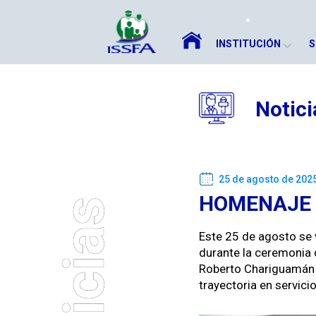
INSTITUCIÓN
S
Notici
25 de agosto de 202
HOMENAJE A
Este 25 de agos­to se v
durante la cer­e­mo­nia
Rober­to Chariguamán Le
trayec­to­ria en ser­vi­ci