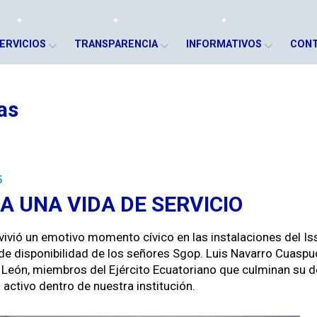
ERVICIOS
TRANSPARENCIA
INFORMATIVOS
CON
as
5
 UNA VIDA DE SERVICIO
ivió un emo­ti­vo momen­to cívi­co en las insta­la­ciones del Iss
 de disponi­bil­i­dad de los señores Sgop. Luis Navar­ro Cuasp
ón, miem­bros del Ejérci­to Ecu­a­to­ri­ano que cul­mi­nan su d
o acti­vo den­tro de nues­tra insti­tu­ción.