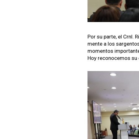
Por su parte, el Crnl. R
mente a los sar­gen­tos
momen­tos impor­tante
Hoy recono­ce­mos su ent