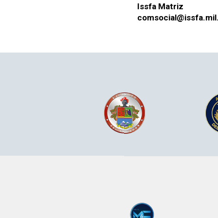
Iss­fa Matriz
comsocial@issfa.mil