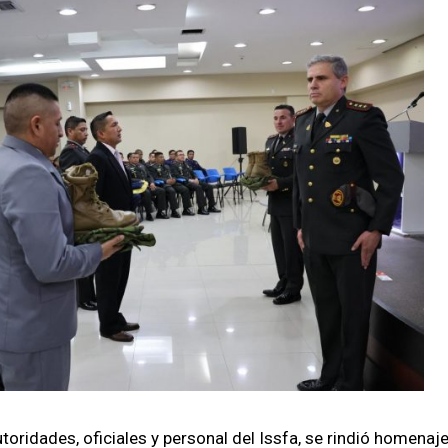
tori­dades, ofi­ciales y per­son­al del Iss­fa, se rindió hom­e­na­