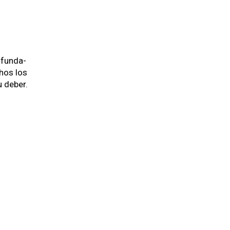
­fun­da­
hos los
u deber.