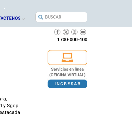
Search
TÁCTENOS
for:
1700-000-400
­fa,
ud y Sgop.
esta­ca­da