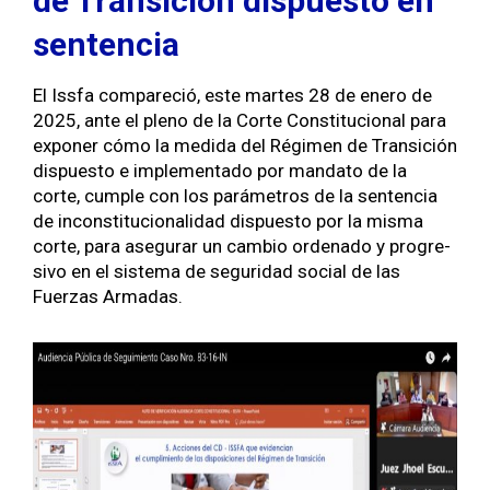
de Transición dispuesto en
sentencia
El Iss­fa com­pare­ció, este martes 28 de enero de
2025, ante el pleno de la Corte Con­sti­tu­cional para
expon­er cómo la medi­da del Rég­i­men de Tran­si­ción
dis­puesto e imple­men­ta­do por manda­to de la
corte, cumple con los parámet­ros de la sen­ten­cia
de incon­sti­tu­cional­i­dad dis­puesto por la mis­ma
corte, para ase­gu­rar un cam­bio orde­na­do y pro­gre­
si­vo en el sis­tema de seguri­dad social de las
Fuerzas Armadas.