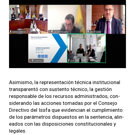
Asimis­mo, la rep­re­sentación téc­ni­ca insti­tu­cional
trans­par­en­tó con sus­ten­to téc­ni­co, la gestión
respon­s­able de los recur­sos admin­istra­dos, con­
sideran­do las acciones tomadas por el Con­se­jo
Direc­ti­vo del Iss­fa que evi­den­cian el cumplim­ien­to
de los parámet­ros dis­puestos en la sen­ten­cia, alin­
ea­d­os con las dis­posi­ciones con­sti­tu­cionales y
legales.