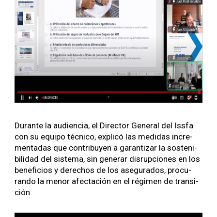
Durante la audi­en­cia, el Direc­tor Gen­er­al del Iss­fa
con su equipo téc­ni­co, explicó las medi­das incre­
men­tadas que con­tribuyen a garan­ti­zar la sosteni­
bil­i­dad del sis­tema, sin gener­ar dis­rup­ciones en los
ben­efi­cios y dere­chos de los ase­gu­ra­dos, procu­
ran­do la menor afectación en el rég­i­men de tran­si­
ción.