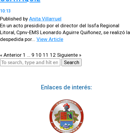
10:13
Published by
Anita Villarruel
En un acto pre­si­di­do por el direc­tor del Iss­fa Region­al
Litoral, Cpnv-EMS Leonar­do Aguirre Quiñonez, se real­izó la
des­pe­di­da por...
View Article
« Anterior
1
…
9
10
11
12
Siguiente »
Search
Enlaces de interés: