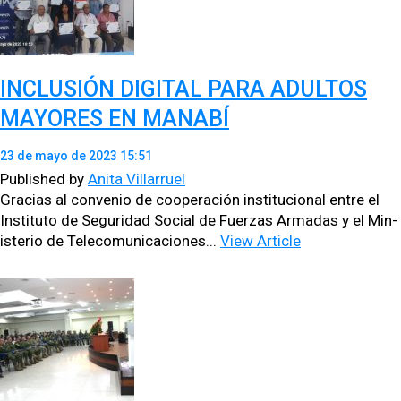
INCLUSIÓN DIGITAL PARA ADULTOS
MAYORES EN MANABÍ
23 de mayo de 2023 15:51
Published by
Anita Villarruel
Gra­cias al con­ve­nio de coop­eración insti­tu­cional entre el
Insti­tu­to de Seguri­dad Social de Fuerzas Armadas y el Min­
is­te­rio de Tele­co­mu­ni­ca­ciones...
View Article