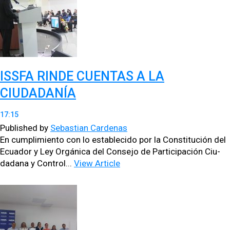
ISSFA RINDE CUENTAS A LA
CIUDADANÍA
17:15
Published by
Sebastian Cardenas
En cumplim­ien­to con lo estable­ci­do por la Con­sti­tu­ción del
Ecuador y Ley Orgáni­ca del Con­se­jo de Par­tic­i­pación Ciu­
dadana y Con­trol...
View Article